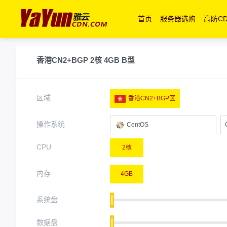
首页
服务器选购
高防C
香港CN2+BGP 2核 4GB B型
区域
香港CN2+BGP区
操作系统
CentOS
CPU
2核
内存
4GB
系统盘
数据盘