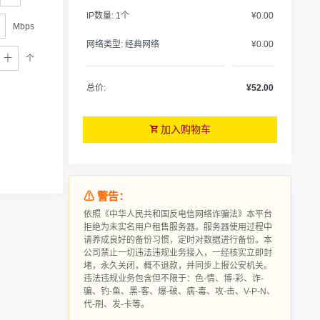
IP数量:
1个
¥0.00
Mbps
网络类型:
经典网络
¥0.00
个
总价:
¥52.00
加入购物车
⚠ 警告：
依照《中华人民共和国反电信网络诈骗法》本平台
拒绝为未实名用户租售服务器。服务器使用过程中
请‮成养‬良好的备‮习份‬惯，定时对数据进行‮份备‬。本
公司禁止一切违法违规业务接入，一经核实立即封
堵，永久关闭，概不退款，并同步上报公安机关。
违法违规业务包含但不限于：色-情、博-彩、诈-
骗、钓-鱼、黑-客、爆-破、病-毒、攻-击、V-P-N、
代-刷、发-卡等。