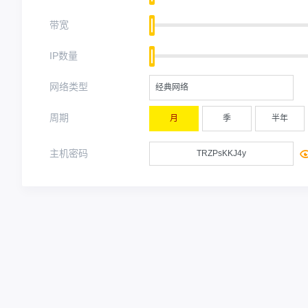
带宽
IP数量
网络类型
经典网络
周期
月
季
半年
主机密码