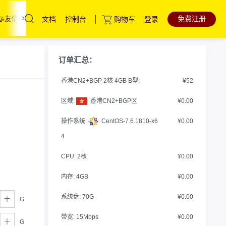
免费注册
🤝友情链接
联系我们
文档
控制台
购物车
登录
云服务器
直达热门产品
产品
控制台
订单汇总：
高防云服务器
香港CN2+BGP 2核 4GB B型:
¥52
裸金属服务器
区域:
香港CN2+BGP区
¥0.00
中国香港服务器
操作系统:
CentOS-7.6.1810-x6
¥0.00
海外服务器
4
CPU:
2核
¥0.00
内存:
4GB
¥0.00
系统盘:
70G
¥0.00
G
带宽:
15Mbps
¥0.00
G