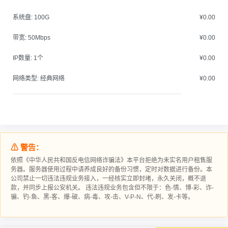
系统盘:
100G
¥0.00
带宽:
50Mbps
¥0.00
IP数量:
1个
¥0.00
网络类型:
经典网络
¥0.00
⚠ 警告：
依照《中华人民共和国反电信网络诈骗法》本平台拒绝为未实名用户租售服
务器。服务器使用过程中请‮成养‬良好的备‮习份‬惯，定时对数据进行‮份备‬。本
公司禁止一切违法违规业务接入，一经核实立即封堵，永久关闭，概不退
款，并同步上报公安机关。 违法违规业务包含但不限于：色-情、博-彩、诈-
骗、钓-鱼、黑-客、爆-破、病-毒、攻-击、V-P-N、代-刷、发-卡等。