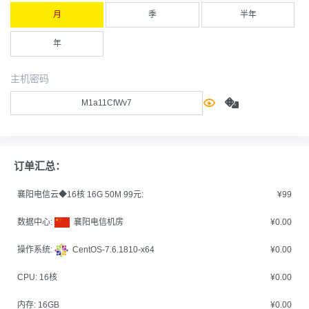
月
季
半年
年
主机密码
订单汇总：
襄阳电信云◆16核 16G 50M 99元:
¥99
数据中心:
襄阳电信机房
¥0.00
操作系统:
CentOS-7.6.1810-x64
¥0.00
CPU:
16核
¥0.00
内存:
16GB
¥0.00