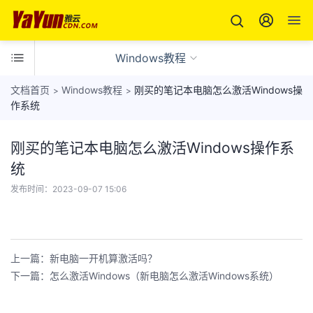
Windows教程
文档首页
Windows教程
刚买的笔记本电脑怎么激活Windows操
>
>
作系统
刚买的笔记本电脑怎么激活Windows操作系
云
服
统
务
各
发布时间：
2023-09-07 15:06
器
地
产
区
问
品
网
答
站
上一篇：新电脑一开机算激活吗？
社
网
备
下一篇：怎么激活Windows（新电脑怎么激活Windows系统）
区
站
案
教
要
产