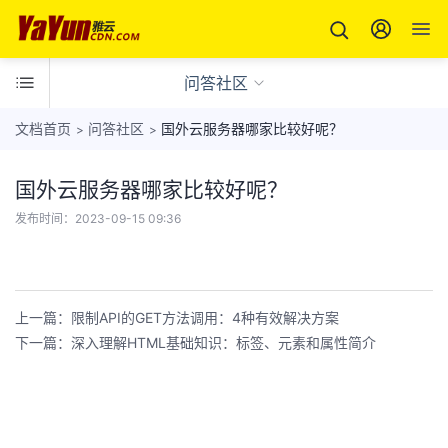
问答社区
文档首页
问答社区
国外云服务器哪家比较好呢？
>
>
国外云服务器哪家比较好呢？
云
发布时间：
2023-09-15 09:36
服
务
各
器
地
产
区
上一篇：限制API的GET方法调用：4种有效解决方案
问
品
网
下一篇：深入理解HTML基础知识：标签、元素和属性简介
答
站
社
网
备
区
站
案
教
要
产