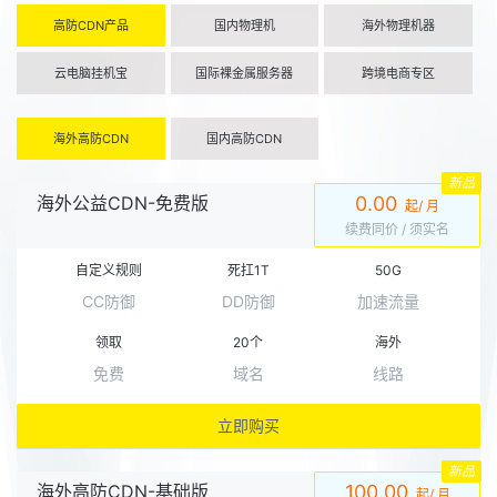
高防CDN产品
国内物理机
海外物理机器
云电脑挂机宝
国际裸金属服务器
跨境电商专区
海外高防CDN
国内高防CDN
新品
海外公益CDN-免费版
0.00
起/ 月
续费同价
/ 须实名
自定义规则
死扛1T
50G
CC防御
DD防御
加速流量
领取
20个
海外
免费
域名
线路
立即购买
新品
海外高防CDN-基础版
100.00
起/ 月