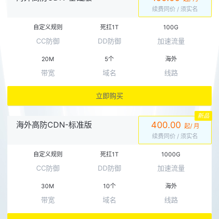
续费同价
/ 须实名
自定义规则
死扛1T
100G
CC防御
DD防御
加速流量
20M
5个
海外
带宽
域名
线路
立即购买
新品
海外高防CDN-标准版
400.00
起/ 月
续费同价
/ 须实名
自定义规则
死扛1T
1000G
CC防御
DD防御
加速流量
30M
10个
海外
带宽
域名
线路