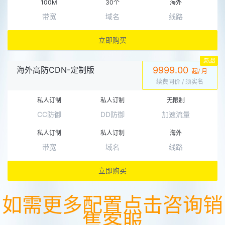
100M
30个
海外
带宽
域名
线路
立即购买
新品
海外高防CDN-定制版
9999.00
起/ 月
续费同价
/ 须实名
私人订制
私人订制
无限制
CC防御
DD防御
加速流量
私人订制
私人订制
海外
带宽
域名
线路
立即购买
如需更多配置点击咨询销
售客服