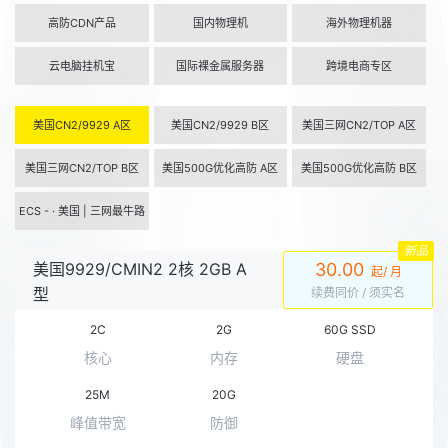
高防CDN产品
国内物理机
海外物理机器
云电脑挂机宝
国际裸金属服务器
跨境电商专区
美国CN2/9929 A区
美国CN2/9929 B区
美国三网CN2/TOP A区
美国三网CN2/TOP B区
美国500G优化高防 A区
美国500G优化高防 B区
ECS - · 美国 | 三网最牛路
线
新品
美国9929/CMIN2 2核 2GB A
30.00
起/ 月
型
续费同价
/ 须实名
2C
2G
60G SSD
核心
内存
硬盘
25M
20G
峰值带宽
防御